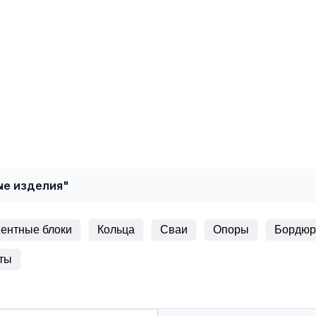
ые изделия"
ентные блоки
Кольца
Сваи
Опоры
Бордю
ты