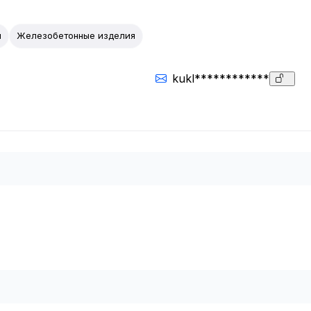
ы
Железобетонные изделия
kukl************