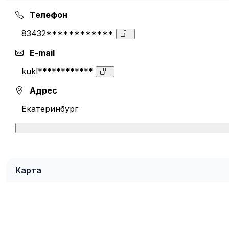
Телефон
83432************
E-mail
kukl************
Адрес
Екатеринбург
Карта