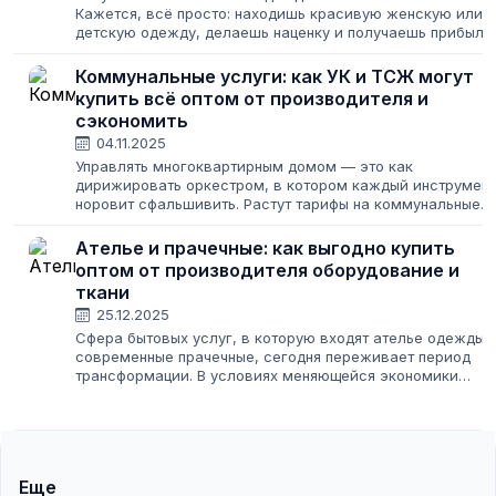
Кажется, всё просто: находишь красивую женскую или
детскую одежду, делаешь наценку и получаешь прибыль.
Но дьявол, как всегда, в деталях, а в этом бизнесе — в
поиске надежного поставщика....
Коммунальные услуги: как УК и ТСЖ могут
купить всё оптом от производителя и
сэкономить
04.11.2025
Управлять многоквартирным домом — это как
дирижировать оркестром, в котором каждый инструмент
норовит сфальшивить. Растут тарифы на коммунальные
услуги, подрядчики срывают сроки, а жители требуют
идеальной чистоты и горячей воды 24/7....
Ателье и прачечные: как выгодно купить
оптом от производителя оборудование и
ткани
25.12.2025
Сфера бытовых услуг, в которую входят ателье одежды 
современные прачечные, сегодня переживает период
трансформации. В условиях меняющейся экономики
владельцы бизнеса ищут способы оптимизировать
расходы, не теряя в качестве сервиса....
Еще