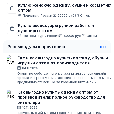
Куплю женскую одежду, сумки и косметику
оптом
Подольск, Россия
50000 руб.
Оптом
Куплю аксессуары ручной работы и
сувениры оптом
Екатеринбург, Россия
50000 руб.
Оптом
Рекомендуем к прочтению
Все
Где и как выгодно купить одежду, обувь и
игрушки оптом от производителя
04.11.2025
Открытие собственного магазина или запуск онлайн-
бренда в сфере моды и детских товаров — мечта многих
предпринимателей. Но за красивой витриной и
восторженными отзывами клиентов стоит титаническая
работа по поиску надежных поставщиков....
Как выгодно купить одежду оптом от
производителя: полное руководство для
ритейлера
10.11.2025
Запустить свой магазин одежды — мечта многих.