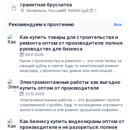
гранитная брусчатка
Челябинск, Россия
100000 руб.
1
Рекомендуем к прочтению
Все
Как купить товары для строительства и
ремонта оптом от производителя: полное
руководство для бизнеса
04.11.2025
Рынок строительства и ремонта — это поле битвы за
каждый рубль в смете. Будь то капитальный ремонт
квартиры, строительство домов или небольшой
косметический апгрейд, основная статья расходов —
это материалы. И главный вопрос, который...
Электромонтажные работы: как выгодно
купить оптом от производителя
23.12.2025
Электромонтажные работы — это фундамент любой
современной стройки, будь то возведение огромного
жилого комплекса или ремонт крошечной кофейни.
Качество реализации этого этапа напрямую зависит не
только от рук мастера, но и от качества...
Как бизнесу купить видеоэкраны оптом от
производителя и не разориться: полное