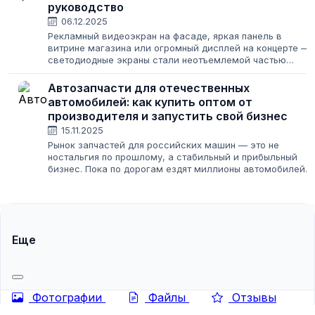
руководство
06.12.2025
Рекламный видеоэкран на фасаде, яркая панель в
витрине магазина или огромный дисплей на концерте —
светодиодные экраны стали неотъемлемой частью
городского пейзажа и бизнес-инструментом. Но для
предпринимателя покупка такого оборудования...
Автозапчасти для отечественных
автомобилей: как купить оптом от
производителя и запустить свой бизнес
15.11.2025
Рынок запчастей для российских машин — это не
ностальгия по прошлому, а стабильный и прибыльный
бизнес. Пока по дорогам ездят миллионы автомобилей
ВАЗ, ГАЗ, УАЗ и КамАЗ, спрос на качественные детали
будет всегда. Но как войти в этот...
Еще
Фотографии
Файлы
Отзывы