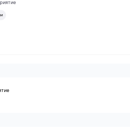
риятие
ии
ятие