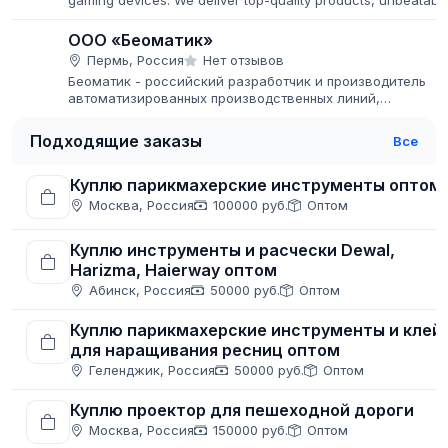
gaming devices. We deliver top-quality products, unbeatabl
prices, and fast global shipping.
ООО «Беоматик»
Пермь, Россия
Нет отзывов
Беоматик - российский разработчик и производитель
автоматизированных производственных линий,
конвейерных систем и оборудования, модульных лент,
пластиковых цепей и комплектующих...
Подходящие заказы
Все
Куплю парикмахерские инструменты оптом
Москва, Россия
100000 руб.
Оптом
Куплю инструменты и расчески Dewal,
Harizma, Haierway оптом
Абинск, Россия
50000 руб.
Оптом
Куплю парикмахерские инструменты и клей
для наращивания ресниц оптом
Геленджик, Россия
50000 руб.
Оптом
Куплю проектор для пешеходной дороги
Москва, Россия
150000 руб.
Оптом