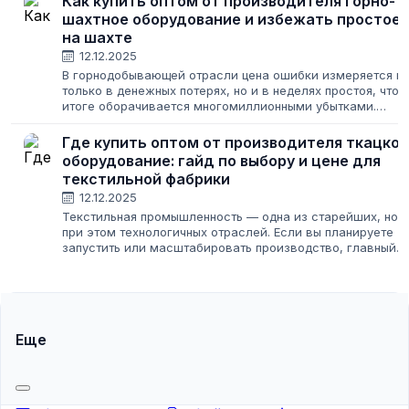
Как купить оптом от производителя горно-
шахтное оборудование и избежать простоев
на шахте
12.12.2025
В горнодобывающей отрасли цена ошибки измеряется н
только в денежных потерях, но и в неделях простоя, что 
итоге оборачивается многомиллионными убытками.
Вопрос, как правильно и безопасно купить горно-
шахтное оборудование оптом от...
Где купить оптом от производителя ткацкое
оборудование: гайд по выбору и цене для
текстильной фабрики
12.12.2025
Текстильная промышленность — одна из старейших, но
при этом технологичных отраслей. Если вы планируете
запустить или масштабировать производство, главный
вопрос — где найти и как купить оптом от производителя
качественное ткацкое оборудование....
Еще