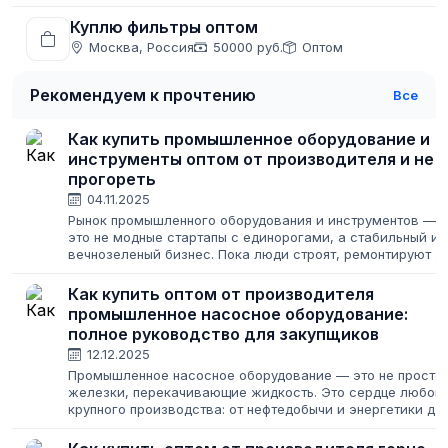
Куплю фильтры оптом
Москва, Россия
50000 руб.
Оптом
Рекомендуем к прочтению
Все
Как купить промышленное оборудование и
инструменты оптом от производителя и не
прогореть
04.11.2025
Рынок промышленного оборудования и инструментов —
это не модные стартапы с единорогами, а стабильный и
вечнозеленый бизнес. Пока люди строят, ремонтируют и
производят, им всегда будет нужен качественный
инструмент. Для предпринимателя...
Как купить оптом от производителя
промышленное насосное оборудование:
полное руководство для закупщиков
12.12.2025
Промышленное насосное оборудование — это не просто
железки, перекачивающие жидкость. Это сердце любог
крупного производства: от нефтедобычи и энергетики до
ЖКХ и пищевой промышленности. Ошибки при закупке
грозят не только финансовыми...