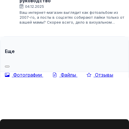
руководство
04.12.2025
Ваш интернет-магазин выглядит как фотоальбом из
2007-го, а посты в соцсетях собирают лайки только от
вашей мамы? Скорее всего, дело в визуальном
контенте. В мире, где покупатель принимает решение за
три секунды, разглядывая картинку...
Еще
Фотографии
Файлы
Отзывы