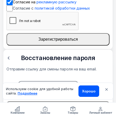
Согласие на
рекламную рассылку
Согласие с
политикой обработки данных
Зарегистрироваться
Восстановление пароля
Отправим ссылку для смены пароля на ваш email.
×
Email
Используем cookie для удобной работы
Хорошо
сайта.
Подробнее
Отправить ссылку
О компании
Компании
Контакты
Заказы
Товары
Товары
Личный кабинет
Еще