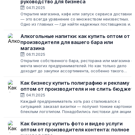
руководство для бизнеса
04.11.2025
Открытие магазина, кафе или запуск сервиса доставки
— это всегда уравнение со множеством неизвестных.
Одно из главных — где найти надежных поставщиков и
как закупить товар, чтобы и клиенты были довольны, и
бизнес приносил прибыль....
Алкогольные напитки: как купить оптом от
производителя для вашего бара или
магазина
06.11.2025
Открытие собственного бара, ресторана или магазина —
мечта многих предпринимателей. Но как только дело
доходит до закупки ассортимента, особенно такого
специфического, как алкогольные напитки, романтика
уступает место суровым реалиям:...
Как бизнесу купить полиграфию и рекламу
оптом от производителя и не слить бюджет
04.11.2025
Каждый предприниматель хоть раз сталкивался с
ситуацией: заказал визитки — получил тонкие картонки 
блеклым логотипом. Понадобились листовки для акции
— типография сорвала сроки, и раздавать их пришлось
уже после окончания распродажи....
Как бизнесу купить фото и видео услуги
оптом от производителя контента: полное