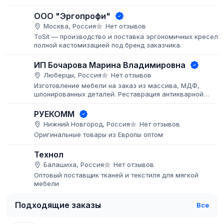
ООО "Эргопрофи"
Москва, Россия
Нет отзывов
ToSit — производство и поставка эргономичных кресел с
полной кастомизацией под бренд заказчика.
ИП Бочарова Марина Владимировна
Люберцы, Россия
Нет отзывов
Изготовление мебели на заказ из массива, МДФ,
шпонированных деталей. Реставрация антикварной
мебели. Покраска мебели и деталей заказчика, больши
объёмы.
РУЕКОММ
Нижний Новгород, Россия
Нет отзывов
Оригинальные товары из Европы оптом
Технол
Балашиха, Россия
Нет отзывов
Оптовый поставщик тканей и текстиля для мягкой
мебели
Подходящие заказы
Все