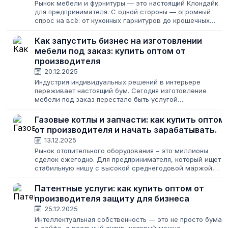
Рынок мебели и фурнитуры — это настоящий Клондайк
для предпринимателя. С одной стороны — огромный
спрос на всё: от кухонных гарнитуров до крошечных
пуговиц. С другой — тысячи поставщиков, у каждого
свои условия, цены и минимальные...
Как запустить бизнес на изготовлении
мебели под заказ: купить оптом от
производителя
20.12.2025
Индустрия индивидуальных решений в интерьере
переживает настоящий бум. Сегодня изготовление
мебели под заказ перестало быть услугой
исключительно для премиального сегмента. Все больше
людей стремятся обустроить свое жилье
Газовые котлы и запчасти: как купить оптом
функционально...
от производителя и начать зарабатывать.
13.12.2025
Рынок отопительного оборудования – это миллионы
сделок ежегодно. Для предпринимателя, который ищет
стабильную нишу с высокой среднегодовой маржой,
котельное оборудование, котлы, а также сопутствующие
товары вроде теплообменников и...
Патентные услуги: как купить оптом от
производителя защиту для бизнеса
25.12.2025
Интеллектуальная собственность — это не просто бумаг