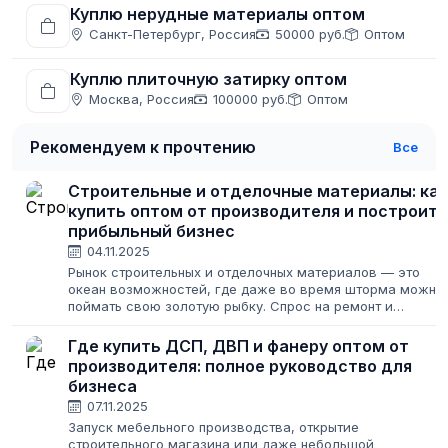
Куплю нерудные материалы оптом
Санкт-Петербург, Россия
50000 руб.
Оптом
Куплю плиточную затирку оптом
Москва, Россия
100000 руб.
Оптом
Рекомендуем к прочтению
Все
Строительные и отделочные материалы: как
купить оптом от производителя и построить
прибыльный бизнес
04.11.2025
Рынок строительных и отделочных материалов — это
океан возможностей, где даже во время шторма можно
поймать свою золотую рыбку. Спрос на ремонт и
строительство не исчезает никогда, меняются лишь его
масштабы. Для предпринимателя это...
Где купить ДСП, ДВП и фанеру оптом от
производителя: полное руководство для
бизнеса
07.11.2025
Запуск мебельного производства, открытие
строительного магазина или даже небольшой