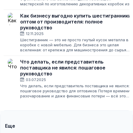
мастерской по изготовлению декоративных коробок из
фанеры — все эти проекты начинаются с одного вопроса
где найти качественные и недорогие материалы?...
Как бизнесу выгодно купить шестигранники
оптом от производителя: полное
руководство
12.11.2025
Шестигранник — это не просто гнутый кусок металла в
коробке с новой мебелью. Для бизнеса это целая
вселенная: от крепежа для машиностроения до сырья
для производства. Найти надежного поставщика,
который предложит хорошую цену, не подсунет...
Что делать, если представитель
поставщика не явился: пошаговое
руководство
03.07.2025
Что делать, если представитель поставщика не явился:
пошаговое руководство для оптовиков Потеря времени,
разочарование и даже финансовые потери — всё это
может стать реальностью, если ваш деловой партнер по
поставкам вдруг пропадает...
Еще