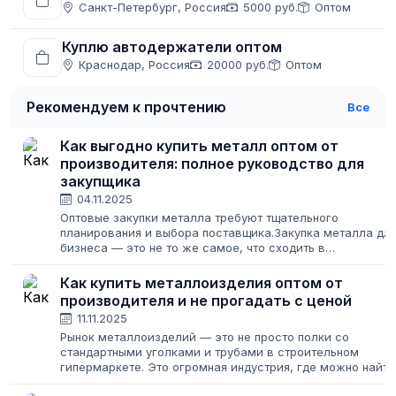
Санкт-Петербург, Россия
5000 руб.
Оптом
Куплю автодержатели оптом
Краснодар, Россия
20000 руб.
Оптом
Рекомендуем к прочтению
Все
Как выгодно купить металл оптом от
производителя: полное руководство для
закупщика
04.11.2025
Оптовые закупки металла требуют тщательного
планирования и выбора поставщика.Закупка металла дл
бизнеса — это не то же самое, что сходить в
строительный магазин за парой уголков для дачи. Здесь
на кону стоят крупные суммы, сроки проектов...
Как купить металлоизделия оптом от
производителя и не прогадать с ценой
11.11.2025
Рынок металлоизделий — это не просто полки со
стандартными уголками и трубами в строительном
гипермаркете. Это огромная индустрия, где можно найти
всё: от стандартных метизов до уникальных