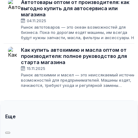
художественных металлоизделий на заказ. Для...
Автотовары оптом от производителя: как
выгодно купить для автосервиса или
магазина
04.11.2025
Рынок автотоваров — это океан возможностей для
бизнеса. Пока по дорогам ездят машины, им всегда
будут нужны запчасти, масла, фильтры и аксессуары. Но
этот же океан полон рифов: высокая конкуренция,
недобросовестные поставщики и риск...
Как купить автохимию и масла оптом от
производителя: полное руководство для
старта магазина
15.11.2025
Рынок автохимии и масел — это неиссякаемый источник
возможностей для предпринимателей. Машины ездят,
пачкаются, требуют ухода и регулярной замены
технических жидкостей. Кажется, что это золотая жила.
Но как войти в этот бизнес, если...
Еще