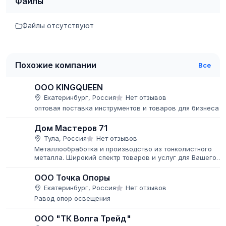
Файлы
Файлы отсутствуют
Похожие компании
Все
ООО KINGQUEEN
Екатеринбург, Россия
Нет отзывов
оптовая поставка инструментов и товаров для бизнеса
Дом Мастеров 71
Тула, Россия
Нет отзывов
Металлообработка и производство из тонколистного
металла. Широкий спектр товаров и услуг для Вашего
дома, дачи и бизнеса Работаем как со строительными
компаниями, так и с...
ООО Точка Опоры
Екатеринбург, Россия
Нет отзывов
Pавод опор освещения
ООО "ТК Волга Трейд"