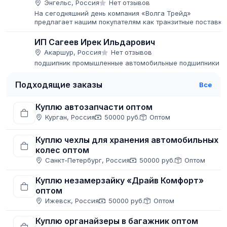
Энгельс, Россия
Нет отзывов
На сегодняшний день компания «Волга Трейд»
предлагает нашим покупателям как транзитные поставки
труб и металлопроката с нескольких заводов-
производителей, так и отгрузки с...
ИП Сагеев Ирек Ильдарович
Акаршур, Россия
Нет отзывов
подшипник промышленные автомобильные подшипники
Подходящие заказы
Все
Куплю автозапчасти оптом
Курган, Россия
50000 руб.
Оптом
Куплю чехлы для хранения автомобильных
колес оптом
Санкт-Петербург, Россия
50000 руб.
Оптом
Куплю незамерзайку «Драйв Комфорт»
оптом
Ижевск, Россия
50000 руб.
Оптом
Куплю органайзеры в багажник оптом