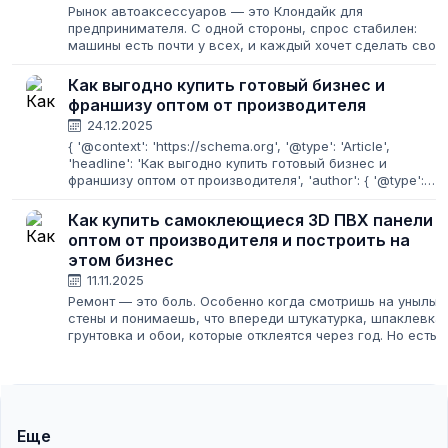
Рынок автоаксессуаров — это Клондайк для
предпринимателя. С одной стороны, спрос стабилен:
машины есть почти у всех, и каждый хочет сделать свою
«ласточку» удобнее, чище или просто красивее. С
другой — конкуренция зашкаливает, а найти...
Как выгодно купить готовый бизнес и
франшизу оптом от производителя
24.12.2025
{ '@context': 'https://schema.org', '@type': 'Article',
'headline': 'Как выгодно купить готовый бизнес и
франшизу оптом от производителя', 'author': { '@type':
'Organization', 'name': 'postavshikov.net' }, 'publisher': {
'@type': 'Organization',...
Как купить самоклеющиеся 3D ПВХ панели
оптом от производителя и построить на
этом бизнес
11.11.2025
Ремонт — это боль. Особенно когда смотришь на унылые
стены и понимаешь, что впереди штукатурка, шпаклевка,
грунтовка и обои, которые отклеятся через год. Но есть
решение, которое превращает эту боль в быстрый и
стильный апгрейд интерьера...
Еще