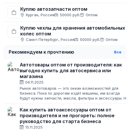
Куплю автозапчасти оптом
Курган, Россия
50000 руб.
Оптом
Куплю чехлы для хранения автомобильных
колес оптом
Санкт-Петербург, Россия
50000 руб.
Оптом
Рекомендуем к прочтению
Все
Автотовары оптом от производителя: как
выгодно купить для автосервиса или
магазина
04.11.2025
Рынок автотоваров — это океан возможностей для
бизнеса. Пока по дорогам ездят машины, им всегда
будут нужны запчасти, масла, фильтры и аксессуары. Но
этот же океан полон рифов: высокая конкуренция,
недобросовестные поставщики и риск...
Как купить автоаксессуары оптом от
производителя и не прогореть: полное
руководство для старта бизнеса
15.11.2025