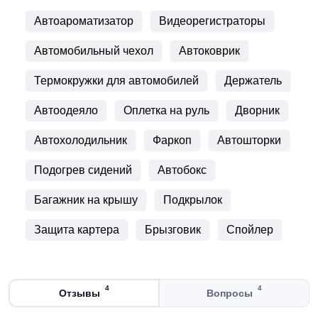
Автоароматизатор
Видеорегистраторы
Автомобильный чехол
Автоковрик
Термокружки для автомобилей
Держатель
Автоодеяло
Оплетка на руль
Дворник
Автохолодильник
Фаркоп
Автошторки
Подогрев сидений
Автобокс
Багажник на крышу
Подкрылок
Защита картера
Брызговик
Спойлер
4
4
Отзывы
Вопросы