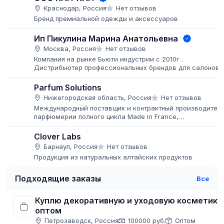
Краснодар, Россия
Нет отзывов
Бренд премиальной одежды и аксессуаров
Ип Пикулина Марина Анатольевна
Москва, Россия
Нет отзывов
Компания на рынке Бьюти индустрии с 2010г .
Дистрибьютер профессиональных брендов для салонов
красоты . Дистрибьютер по России Южнокорейского
бренда Ariul
Parfum Solutions
Нижегородская область, Россия
Нет отзывов
Международный поставщик и контрактный производител
парфюмерии полного цикла Made in France,
специализирующийся на создании коммерчески
успешных ароматов для брендов, дистрибьюторов,...
Clover Labs
Барнаул, Россия
Нет отзывов
Продукция из натуральных алтайских продуктов
Подходящие заказы
Все
Куплю декоративную и уходовую косметику
оптом
Петрозаводск, Россия
100000 руб.
Оптом