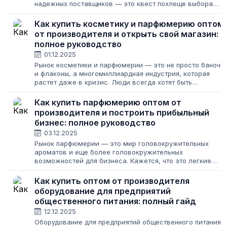
надежных поставщиков — это квест похлеще выбора
идеального оттенка блонда. Нужно найти качественные
товары для красоты и здоровья,...
Как купить косметику и парфюмерию оптом
от производителя и открыть свой магазин:
полное руководство
01.12.2025
Рынок косметики и парфюмерии — это не просто баночк
и флаконы, а многомиллиардная индустрия, которая
растет даже в кризис. Люди всегда хотят быть
красивыми, а значит, спрос на качественную косметику
будет стабильным. Но как войти...
Как купить парфюмерию оптом от
производителя и построить прибыльный
бизнес: полное руководство
03.12.2025
Рынок парфюмерии — это мир головокружительных
ароматов и еще более головокружительных
возможностей для бизнеса. Кажется, что это легкие
деньги: купил дешево, продал дорого. Но за элегантными
флаконами скрываются свои рифы: подделки,...
Как купить оптом от производителя
оборудование для предприятий
общественного питания: полный гайд
12.12.2025
Оборудование для предприятий общественного питания