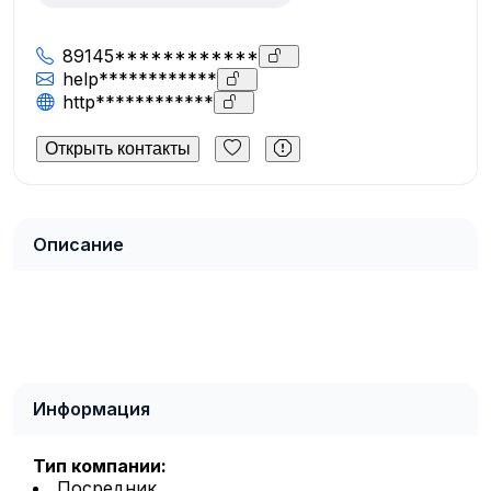
89145************
help************
http************
Открыть контакты
Описание
Информация
Тип компании:
Посредник