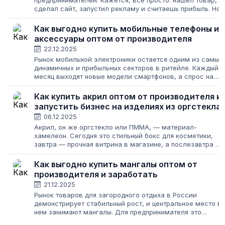
предпринимателей. Кажется, всё просто: нашёл товар,
сделал сайт, запустил рекламу и считаешь прибыль. Но
за красивой витриной любого успешного онлайн-
бизнеса, будь то одежда интернет магазин...
Как выгодно купить мобильные телефоны и
аксессуары оптом от производителя
22.12.2025
Рынок мобильной электроники остается одним из самых
динамичных и прибыльных секторов в ритейле. Каждый
месяц выходят новые модели смартфонов, а спрос на
сопутствующие товары только растет. Для тех, кто
планирует запустить свой бизнес...
Как купить акрил оптом от производителя и
запустить бизнес на изделиях из оргстекла
06.12.2025
Акрил, он же оргстекло или ПММА, — материал-
хамелеон. Сегодня это стильный бокс для косметики,
завтра — прочная витрина в магазине, а послезавтра —
детали для сложного инженерного проекта. Спрос на
изделия из акрила стабильно растет,...
Как выгодно купить мангалы оптом от
производителя и заработать
21.12.2025
Рынок товаров для загородного отдыха в России
демонстрирует стабильный рост, и центральное место в
нем занимают мангалы. Для предпринимателя это
категория с понятным спросом и высокой